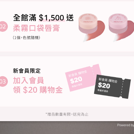
Powered b
Zotabox