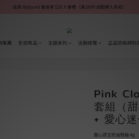
註冊 lilybyred 會員享 $20 入會禮（滿 $699 自動帶入折扣）
銷推薦
全部商品
主題系列
活動總覽
正品防偽辨別
Pink C
套組（甜
+ 愛心
甜心謊言奶油唇釉 4g