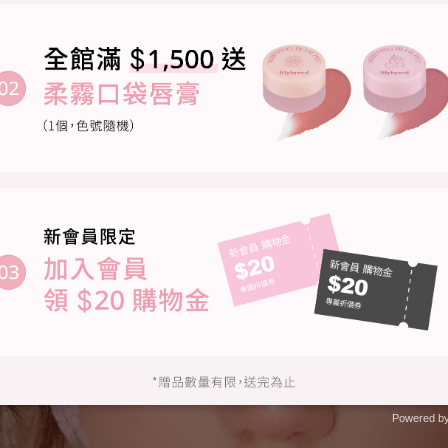
Powered b
Zotabox